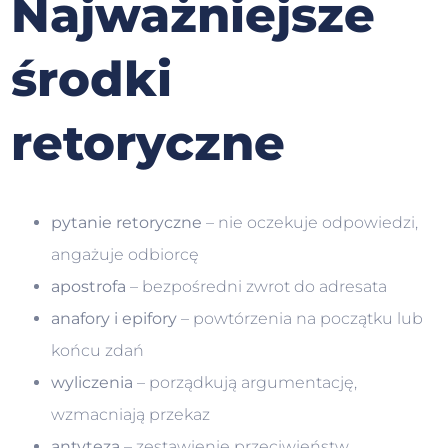
Najważniejsze
środki
retoryczne
pytanie retoryczne
– nie oczekuje odpowiedzi,
angażuje odbiorcę
apostrofa
– bezpośredni zwrot do adresata
anafory i epifory
– powtórzenia na początku lub
końcu zdań
wyliczenia
– porządkują argumentację,
wzmacniają przekaz
antyteza
– zestawienie przeciwieństw