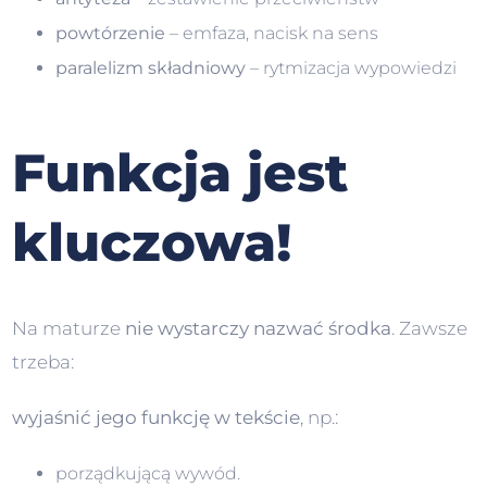
powtórzenie
– emfaza, nacisk na sens
paralelizm składniowy
– rytmizacja wypowiedzi
Funkcja jest
kluczowa!
Na maturze
nie wystarczy nazwać środka
. Zawsze
trzeba:
wyjaśnić jego funkcję w tekście
, np.:
porządkującą wywód.