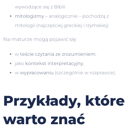
wywodzące się z Biblii
mitologizmy
– analogicznie – pochodzą z
mitologii (najczęściej greckiej i rzymskiej)
Na maturze mogą pojawić się:
w
teście czytania ze zrozumieniem
,
jako
kontekst interpretacyjny
,
w
wypracowaniu
(szczególnie w rozprawce).
Przykłady, które
warto znać