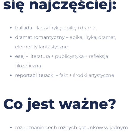
się najczęściej:
ballada
– łączy lirykę, epikę i dramat
dramat romantyczny
– epika, liryka, dramat,
elementy fantastyczne
esej
– literatura + publicystyka + refleksja
filozoficzna
reportaż literacki
– fakt + środki artystyczne
Co jest ważne?
rozpoznanie
cech różnych gatunków w jednym