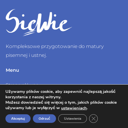
Kompleksowe przygotowanie do matury
pisemnej i ustnej.
Menu
Strona główna
Używamy plików cookie, aby zapewnić najlepszą jakość
O mnie
korzystania z naszej witryny.
Możesz dowiedzieć się więcej o tym, jakich plików cookie
używamy lub je wyłączyć w
.
Sklep
ustawieniach
Zamknij panel po
Akceptuj
Odrzuć
Ustawienia
Pomoc