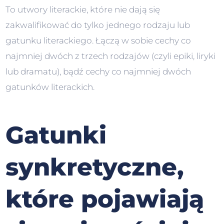
To utwory literackie, które nie dają się
zakwalifikować do tylko jednego rodzaju lub
gatunku literackiego. Łączą w sobie cechy co
najmniej dwóch z trzech rodzajów (czyli epiki, liryki
lub dramatu), bądź cechy co najmniej dwóch
gatunków literackich.
Gatunki
synkretyczne,
które pojawiają