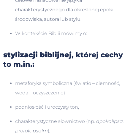
celowe naśladowanie języka
charakterystycznego dla określonej epoki,
środowiska, autora lub stylu.
W kontekście Biblii mówimy o:
stylizacji biblijnej
, której cechy
to m.in.:
metaforyka symboliczna (światło – ciemność,
woda – oczyszczenie)
podniosłość i uroczysty ton,
charakterystyczne słownictwo (np.
apokalipsa,
prorok, psalm
),