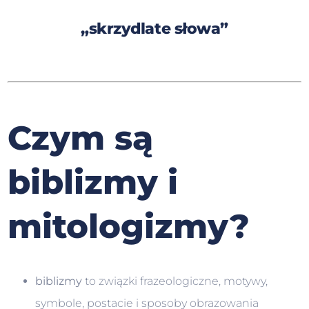
„skrzydlate słowa”
Czym są
biblizmy i
mitologizmy?
biblizmy
to związki frazeologiczne, motywy,
symbole, postacie i sposoby obrazowania