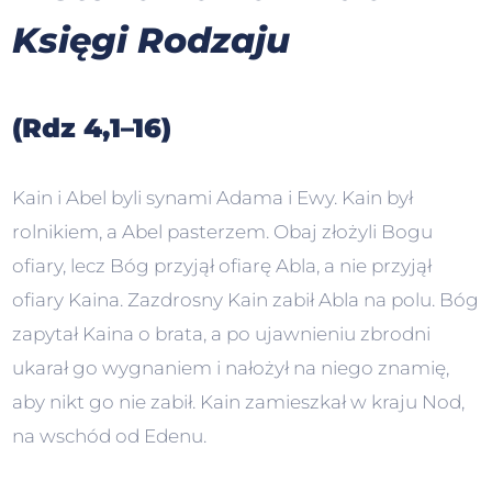
Księgi Rodzaju
(Rdz 4,1–16)
Kain i Abel byli synami Adama i Ewy. Kain był
rolnikiem, a Abel pasterzem. Obaj złożyli Bogu
ofiary, lecz Bóg przyjął ofiarę Abla, a nie przyjął
ofiary Kaina. Zazdrosny Kain zabił Abla na polu. Bóg
zapytał Kaina o brata, a po ujawnieniu zbrodni
ukarał go wygnaniem i nałożył na niego znamię,
aby nikt go nie zabił. Kain zamieszkał w kraju Nod,
na wschód od Edenu.