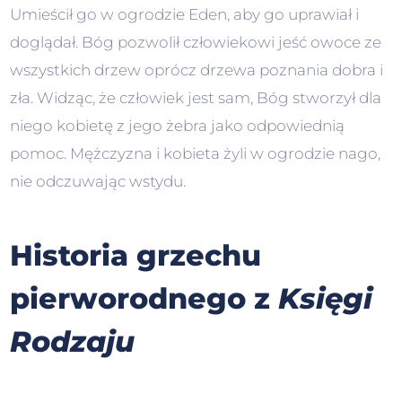
Umieścił go w ogrodzie Eden, aby go uprawiał i
doglądał. Bóg pozwolił człowiekowi jeść owoce ze
wszystkich drzew oprócz drzewa poznania dobra i
zła. Widząc, że człowiek jest sam, Bóg stworzył dla
niego kobietę z jego żebra jako odpowiednią
pomoc. Mężczyzna i kobieta żyli w ogrodzie nago,
nie odczuwając wstydu.
Historia grzechu
pierworodnego z
Księgi
Rodzaju