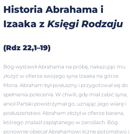
Historia Abrahama i
Izaaka z
Księgi Rodzaju
(Rdz 22,1–19)
Bóg wystawił Abrahama na próbę, nakazując mu
złożyć w ofierze swojego syna Izaaka na górze
Moria. Abraham był posłuszny i przygotował się do
spełnienia polecenia. W chwili, gdy miał zabić syna,
anioł Pański powstrzymał go, uznając jego wiarę i
posłuszeństwo. Abraham złożył w ofierze barana,
którego znalazł zaplątanego w zaroślach. Bóg
ponownie obiecał Abrahamowi liczne potomstwo i