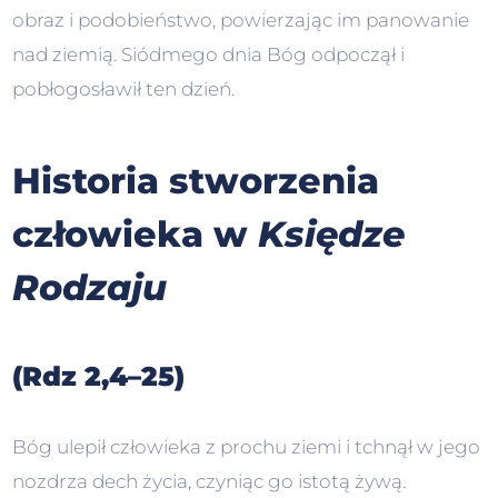
obraz i podobieństwo, powierzając im panowanie
nad ziemią. Siódmego dnia Bóg odpoczął i
pobłogosławił ten dzień.
Historia stworzenia
człowieka w
Księdze
Rodzaju
(Rdz 2,4–25)
Bóg ulepił człowieka z prochu ziemi i tchnął w jego
nozdrza dech życia, czyniąc go istotą żywą.