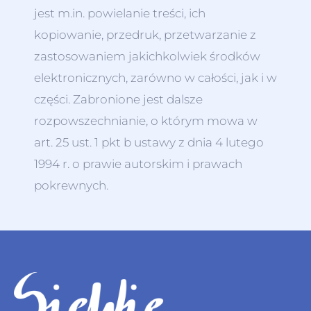
jest m.in. powielanie treści, ich
kopiowanie, przedruk, przetwarzanie z
zastosowaniem jakichkolwiek środków
elektronicznych, zarówno w całości, jak i w
części. Zabronione jest dalsze
rozpowszechnianie, o którym mowa w
art. 25 ust. 1 pkt b ustawy z dnia 4 lutego
1994 r. o prawie autorskim i prawach
pokrewnych.