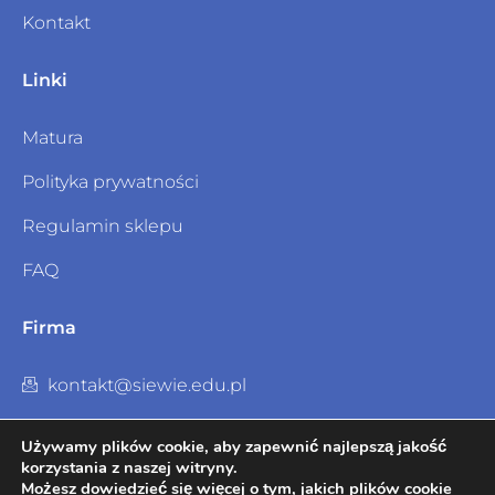
Kontakt
Linki
Matura
Polityka prywatności
Regulamin sklepu
FAQ
Firma
kontakt@siewie.edu.pl
Social Media
Używamy plików cookie, aby zapewnić najlepszą jakość
korzystania z naszej witryny.
Możesz dowiedzieć się więcej o tym, jakich plików cookie