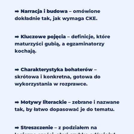
➡️
Narracja i budowa
– omówione
dokładnie tak, jak wymaga CKE.
➡️
Kluczowe pojęcia
– definicje, które
maturzyści gubią, a egzaminatorzy
kochają.
➡️
Charakterystyka bohaterów
–
skrótowa i konkretna, gotowa do
wykorzystania w rozprawce.
➡️
Motywy literackie
– zebrane i nazwane
tak, by łatwo dopasować je do tematu.
➡️
Streszczenie
– z podziałem na