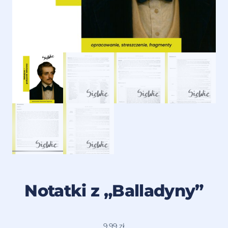
Notatki z „Balladyny”
9,99
zł