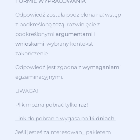
FORMIE WYPRACOWANIA
Odpowiedź została podzielona na: wstęp
z podkreśloną
tezą
, rozwinięcie z
podkreślonymi
argumentami
i
wnioskami
, wybrany kontekst i
zakończenie.
Odpowiedź jest zgodna z
wymaganiami
egzaminacyjnymi.
UWAGA!
Plik można pobrać tylko
raz
!
Link do pobrania wygasa po
14 dniach
!
Jeśli jesteś zainteresowan_ pakietem