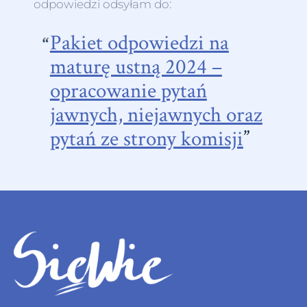
odpowiedzi odsyłam do:
Pakiet odpowiedzi na
maturę ustną 2024 –
opracowanie pytań
jawnych, niejawnych oraz
pytań ze strony komisji