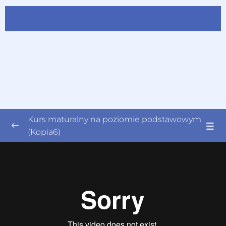
Kurs maturalny na poziomie podstawowym
(Kopia6)
Pliki do pobrania -> kliknij w opcję „pliki
0/2
ćwiczeń” i odbierz materiały PDF
II Informacje podstawowe
0/1
III Antyk
0/22