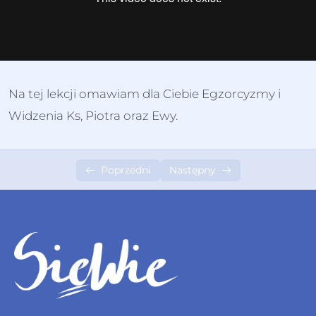
IV Średniowiecze
0/8
V Renesans
0/11
VI Barok
0/8
Na tej lekcji omawiam dla Ciebie Egzorcyzmy i
VII Oświecenie
0/6
Widzenia Ks, Piotra oraz Ewy.
VIII Romantyzm
0/20
Poprzedni
Następny
Wprowadzenie
09:37
Filozofia
07:17
Sztuka
05:41
Ballady i romanse
12:06
Oda do młodości
09:00