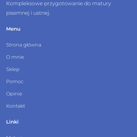
Kompleksowe przygotowanie do matury
Sonety krymskie
05:33
pisemnej i ustnej.
Dziady cz.III – wprowadzenie + dramat
14:43
romantyczny
Menu
Dziady cz. III – scena więzienna, wielka
18:47
Strona główna
improwizacja
O mnie
Dziady cz.III – sceny widzeń
14:10
Sklep
Dziady cz.III – Salon Warszawski, Pan
19:17
Senator, Noc dziadów, Ustęp
Pomoc
Pan Tadeusz cz.1
12:13
Opinie
Pan Tadeusz cz.2
10:35
Kontakt
Pan Tadeusz cz.3
12:56
Linki
Pan Tadeusz cz.4
11:00