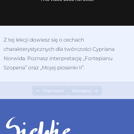
IV Średniowiecze
0/8
V Renesans
0/11
VI Barok
0/8
Z tej lekcji dowiesz się o cechach
VII Oświecenie
0/6
charakterystycznych dla twórczości Cypriana
Norwida. Poznasz interpretację „Fortepianu
VIII Romantyzm
0/20
Szopena” oraz „Mojej piosenki II”.
Wprowadzenie
09:37
Poprzedni
Następny
Filozofia
07:17
Sztuka
05:41
Ballady i romanse
12:06
Oda do młodości
09:00